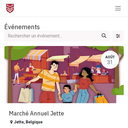
Se rendre au contenu
Événements
AOÛT
31
Marché Annuel Jette
Jette
,
Belgique